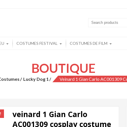
playchine.fr: Cosplay Boutique en lign
play Pas Cher
EU
COSTUMES FESTIVAL
COSTUMES DE FILM
BOUTIQUE
Costumes
Lucky Dog 1
Veinard 1 Gian Carlo AC001309 C
veinard 1 Gian Carlo
!
AC001309 cosplay costume