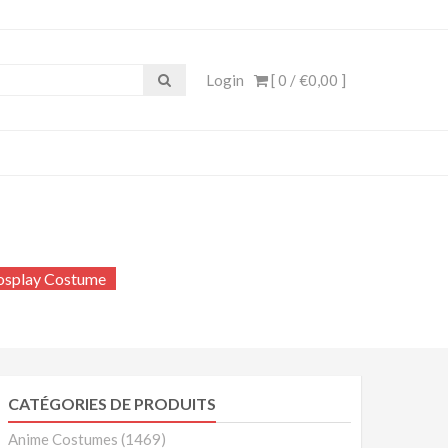
e, Cosplay Anime, Costume
Login
[ 0 /
€0,00
]
osplay Costume
CATÉGORIES DE PRODUITS
Anime Costumes
(1469)