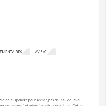
costume
ÉMENTAIRES
AVIS (0)
 froide, suspendre pour sécher, pas de l’eau de Javel
pur coton sergé et adapté à votre corps bien . Cette