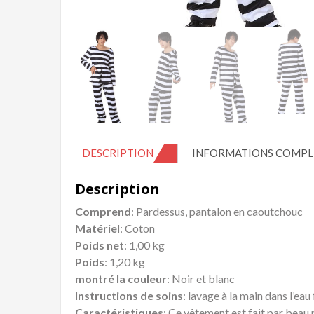
DESCRIPTION
INFORMATIONS COMPL
Description
Comprend
: Pardessus, pantalon en caoutchouc
Matériel
: Coton
Poids net
: 1,00 kg
Poids
: 1,20 kg
montré la couleur
: Noir et blanc
Instructions de soins
: lavage à la main dans l’eau
Caractéristiques
: Ce vêtement est fait par beau 