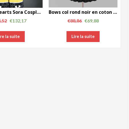
Kingdom Hearts Sora Cosplay Costume Set 3pc version AC00712
Bows col rond noir en coton Robe Lolita gothique LD00294
,52
€
132,17
€
88,86
€
69,88
ire la suite
Lire la suite