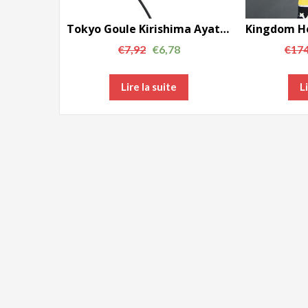
Tokyo Goule Kirishima Ayato Masque noir collier pendentif Accessoires Cosplay AC00372
€
7,92
€
6,78
€
174
Lire la suite
L