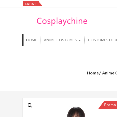
Skip
LATEST
to
Cos
content
Cos
HOME
ANIME COSTUMES
COSTUMES DE J
Home
Anime 
Promo 