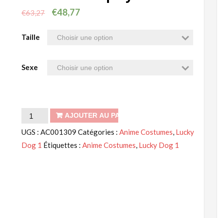
€
48,77
€
63,27
Taille
Sexe
quantité
AJOUTER AU PANIER
de
UGS :
AC001309
Catégories :
Anime Costumes
,
Lucky
veinard
Dog 1
Étiquettes :
Anime Costumes
,
Lucky Dog 1
1
Gian
Carlo
AC001309
cosplay