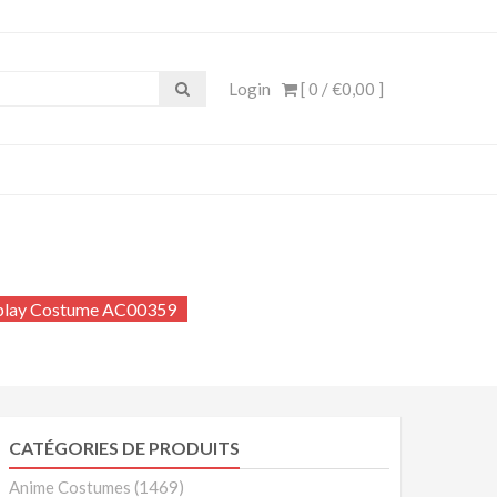
e, Cosplay Anime, Costume
Login
[ 0 /
€0,00
]
splay Costume AC00359
CATÉGORIES DE PRODUITS
Anime Costumes
(1469)