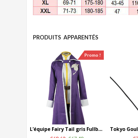
PRODUITS APPARENTÉS
Promo !
L’équipe Fairy Tail gris Fullbuster cosplay costume AC0028