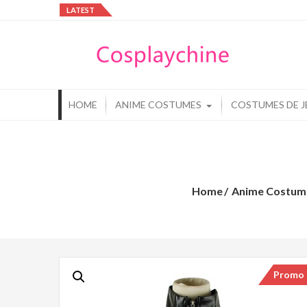
Skip
LATEST
to
Cos
content
Cos
HOME
ANIME COSTUMES
COSTUMES DE J
Home
Anime Costum
Promo 