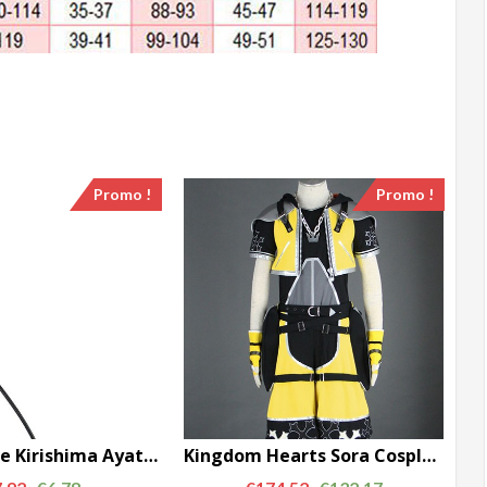
Promo !
Promo !
Tokyo Goule Kirishima Ayato Masque noir collier pendentif Accessoires Cosplay AC00372
Kingdom Hearts Sora Cosplay Costume Set 3pc version AC00712