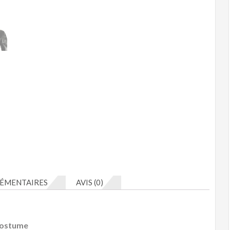
Robe
cosplay
costume
AC00359
ÉMENTAIRES
AVIS (0)
costume