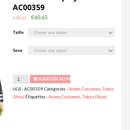
AC00359
€
40,65
€
48,31
Taille
Sexe
quantité
AJOUTER AU PANIER
de
UGS :
AC00359
Catégories :
Anime Costumes
,
Tokyo
Tokyo
Ghoul
Étiquettes :
Anime Costumes
,
Tokyo Ghoul
Goule
Noire
Kaneki
Ken