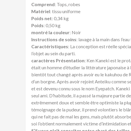
Comprend
: Tops, robes
Matériel
: tissu uniforme
Poids net
: 0,34 kg
Poids
: 0,50 kg
montré la couleur
: Noir
Instructions de soins
: lavage à la main dans l’eau
Caractéristiques
: La conception est réelle spéci
l’objet au sein du parti.
caractères Présentation
: Ken Kaneki est le pro
était un homme d’étudier la littérature japonaise à
bientôt tout changé après avoir eu le kakuhou de R
d’un borgne. Après avoir rejoint Anteiku comme ser
et est devenu connu sous le nom Eyepatch. Kaneki 
seul ami. D’habitude, il a passé la majeure partie de
extrêmement doux et semble être optimiste la plup
témoignage de la pudeur, il prend volontiers le blâm
qui ne fait pas de mal les gens, mais plutôt absor
soi l’obtient normalement victime d’intimidation et
S’il vous plaît consulter notre chart des taill