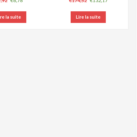
7,92
€
6,78
€
174,52
€
132,17
ire la suite
Lire la suite