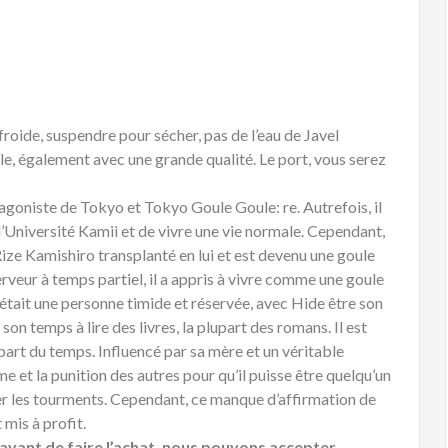
 froide, suspendre pour sécher, pas de l’eau de Javel
ale, également avec une grande qualité. Le port, vous serez
tagoniste de Tokyo et Tokyo Goule Goule: re. Autrefois, il
 l’Université Kamii et de vivre une vie normale. Cependant,
ize Kamishiro transplanté en lui et est devenu une goule
veur à temps partiel, il a appris à vivre comme une goule
était une personne timide et réservée, avec Hide être son
 son temps à lire des livres, la plupart des romans. Il est
art du temps. Influencé par sa mère et un véritable
e et la punition des autres pour qu’il puisse être quelqu’un
ber les tourments. Cependant, ce manque d’affirmation de
 mis à profit.
es avant de faire l’achat, nous pouvons accepter