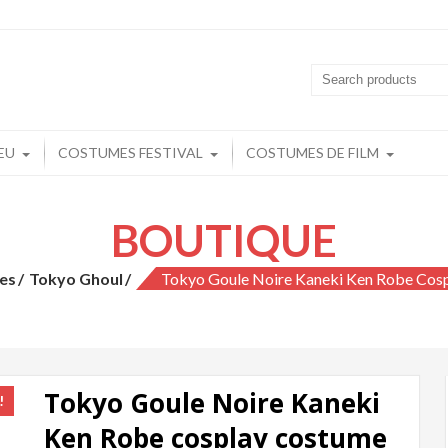
playchine.fr: Cosplay Boutique en lign
play Pas Cher
EU
COSTUMES FESTIVAL
COSTUMES DE FILM
BOUTIQUE
es
Tokyo Ghoul
Tokyo Goule Noire Kaneki Ken Robe Co
Tokyo Goule Noire Kaneki
!
Ken Robe cosplay costume