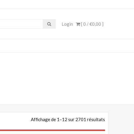
e, Cosplay Anime, Costume
Login
[ 0 /
€0,00
]
Affichage de 1–12 sur 2701 résultats