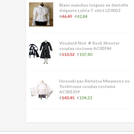
Blanc manches longues en dentelle
élégante Lolita T-shirt LD0053
€
46,49
€
42,84
Vocaloid Noir ★ Rock Shooter
cosplay costume AC00744
€
113,32
€
107,40
Hoozuki pas Reitetsu Minamoto no
Yoshitsune cosplay costume
AC001359
€
143,45
€
104,23