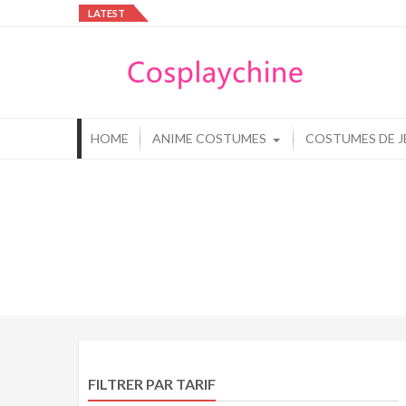
Skip
LATEST
to
Cos
content
Cos
HOME
ANIME COSTUMES
COSTUMES DE J
FILTRER PAR TARIF