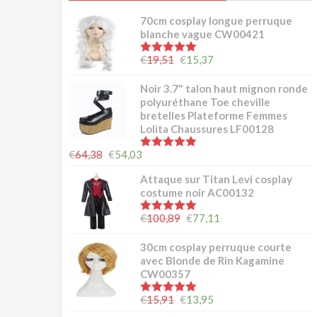
70cm cosplay longue perruque
blanche vague CW00421
5.00
sur 5
€
19,51
€
15,37
Noir 3.7" talon haut mignon ronde
polyuréthane Toe cheville
bretelles Plateforme Femmes
Lolita Chaussures LF00128
5.00
sur 5
€
64,38
€
54,03
Attaque sur Titan Levi cosplay
costume noir AC00132
5.00
sur 5
€
100,89
€
77,11
30cm cosplay perruque courte
avec Blonde de Rin Kagamine
CW00357
5.00
sur 5
€
15,91
€
13,95