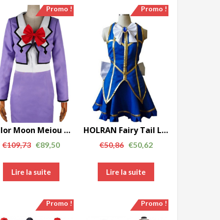
Promo !
Promo !
Sailor Moon Meiou Setsuna Perfessional Deaign AC00609
HOLRAN Fairy Tail Lucy Heartfilia Par défaut Uniforme Cosplay Costume Party Dress AC0040
€
109,73
€
89,50
€
50,86
€
50,62
Lire la suite
Lire la suite
Promo !
Promo !