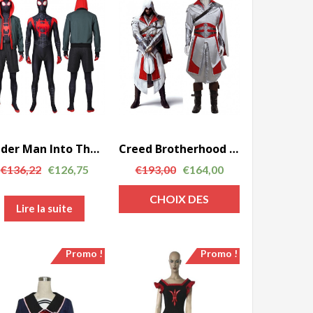
Note
Note
Spider Man Into The Spider Verse Miles Morales costume Halloween cosplay costume
Creed Brotherhood Assassin Ezio Auditore Halloween cosplay costume
€
136,22
€
126,75
€
193,00
€
164,00
CHOIX DES
Note
Lire la suite
OPTIONS
Promo !
Promo !
Note