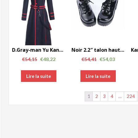
D.Gray-man Yu Kanda cosplay costume AC001217
Noir 2.2″ talon haut mignon ronde en cuir verni Toe style militaire Plate-forme Filles Chaussures Lolita LF0064
€
54,15
€
48,22
€
54,41
€
54,03
Lire la suite
Lire la suite
1
2
3
4
…
224