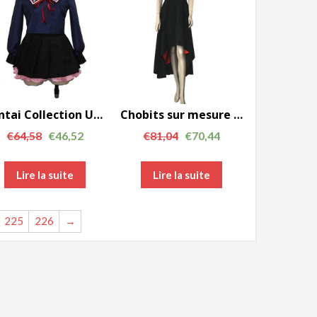
Note
Kantai Collection Uzuki cosplay costume GC0027
Chobits sur mesure Made cosplay costume pour Chobits Freya sur mesure robe noire AC00668
€
64,58
€
46,52
€
81,04
€
70,44
Lire la suite
Lire la suite
225
226
→