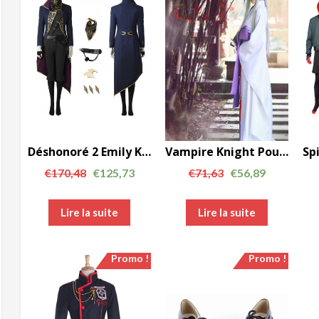
Déshonoré 2 Emily Kaldwin cosplay costume
Vampire Knight Pour Hiou Shizuka Kimono blanc AC00226
€
170,48
€
125,73
€
71,63
€
56,89
Lire la suite
Lire la suite
Promo !
Promo !