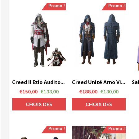
Promo !
Promo !
Creed II Ezio Auditore blanc Halloween cosplay costume Assassin
Creed Unité Arno Victor Dorian Gray Halloween cosplay costume Assassin
€
150,00
€
133,00
€
188,00
€
130,00
CHOIX DES
CHOIX DES
OPTIONS
OPTIONS
Promo !
Promo !