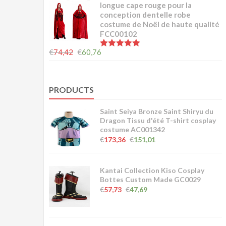
longue cape rouge pour la
conception dentelle robe
costume de Noël de haute qualité
FCC00102
5.00
sur 5
€
74,42
€
60,76
PRODUCTS
Saint Seiya Bronze Saint Shiryu du
Dragon Tissu d'été T-shirt cosplay
costume AC001342
€
173,36
€
151,01
Kantai Collection Kiso Cosplay
Bottes Custom Made GC0029
€
57,73
€
47,69