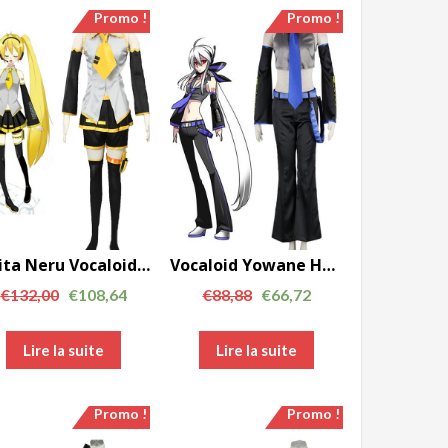
Promo !
Promo !
Akita Neru Vocaloid Cosplay Costumes La deuxième génération AC00733
Vocaloid Yowane Haku Cosplay Costumes AC00737
€
132,00
€
108,64
€
88,88
€
66,72
Lire la suite
Lire la suite
Promo !
Promo !