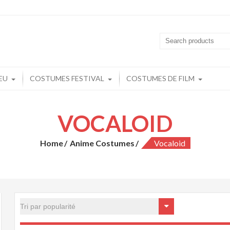
playchine.fr: Cosplay Boutique en lign
play Pas Cher
EU
COSTUMES FESTIVAL
COSTUMES DE FILM
VOCALOID
Home
Anime Costumes
Vocaloid