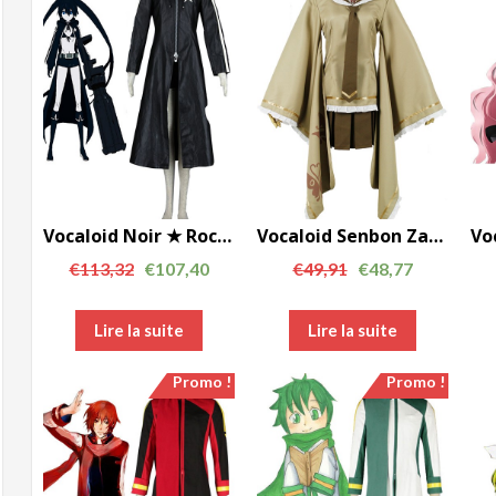
Vocaloid Noir ★ Rock Shooter cosplay costume AC00744
Vocaloid Senbon Zakura RIN Cosplay Costumes AC00732
€
113,32
€
107,40
€
49,91
€
48,77
Lire la suite
Lire la suite
Promo !
Promo !