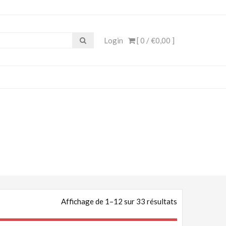
e, Cosplay Anime, Costume
Login
[ 0 /
€0,00
]
Affichage de 1–12 sur 33 résultats