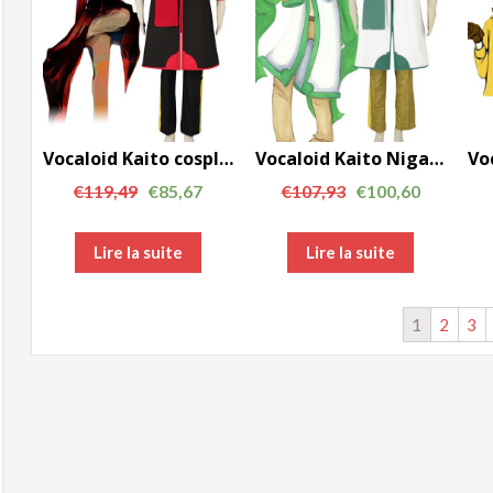
Vocaloid Kaito cosplay costume noir La deuxième génération AC00762
Vocaloid Kaito Nigaito cosplay costume vert AC00761
€
119,49
€
85,67
€
107,93
€
100,60
Lire la suite
Lire la suite
1
2
3