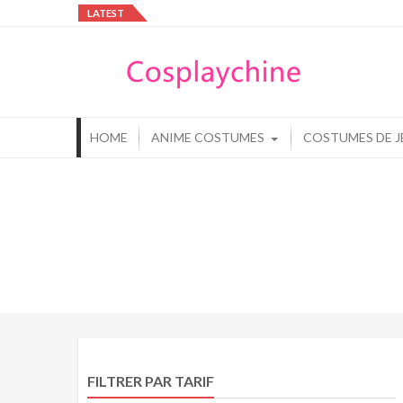
Skip
LATEST
to
Cos
content
Cos
HOME
ANIME COSTUMES
COSTUMES DE J
FILTRER PAR TARIF