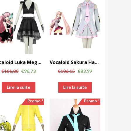
Vocaloid Luka Megurine cosplay costume sexy avec Couleur Noir AC00751
Vocaloid Sakura Hatsune Miku cosplay costume La deuxième génération AC00747
€
101,80
€
96,73
€
106,15
€
83,99
Lire la suite
Lire la suite
Promo !
Promo !