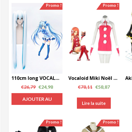
Promo !
Promo !
110cm long VOCALOID Miku clip sur queues de cheval cosplay perruque AC00775
Vocaloid Miki Noël cosplay costume AC00763
€
26,79
€
24,98
€
78,11
€
58,87
AJOUTER AU
Lire la suite
PANIER
Promo !
Promo !