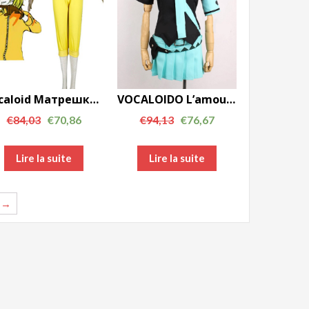
Vocaloid Mатрешка Rin Kagamine cosplay costume AC00753
VOCALOIDO L’amour est la guerre Hatsune Miku cosplay costume AC00758
€
84,03
€
70,86
€
94,13
€
76,67
Lire la suite
Lire la suite
→