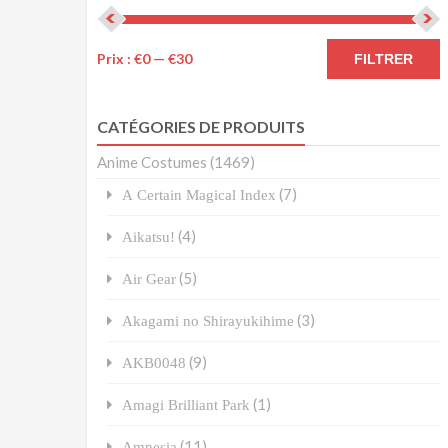
Prix :
€0
—
€30
FILTRER
CATÉGORIES DE PRODUITS
Anime Costumes
(1469)
(7)
A Certain Magical Index
(4)
Aikatsu!
(5)
Air Gear
(3)
Akagami no Shirayukihime
(9)
AKB0048
(1)
Amagi Brilliant Park
(11)
Amnesia