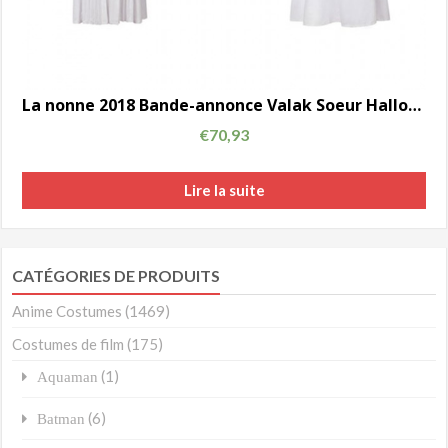
La nonne 2018 Bande-annonce Valak Soeur Halloween blanc cosplay costume
€
70,93
Lire la suite
CATÉGORIES DE PRODUITS
Anime Costumes
(1469)
Costumes de film
(175)
(1)
Aquaman
(6)
Batman