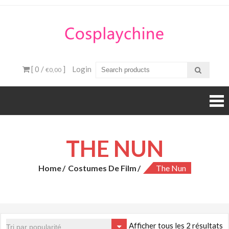
Skip
to
content
Cospla
C
Bou
[ 0 /
]
Login
€0,00
ligne
Anime
Cos
THE NUN
Home
Costumes De Film
The Nun
Afficher tous les 2 résultats