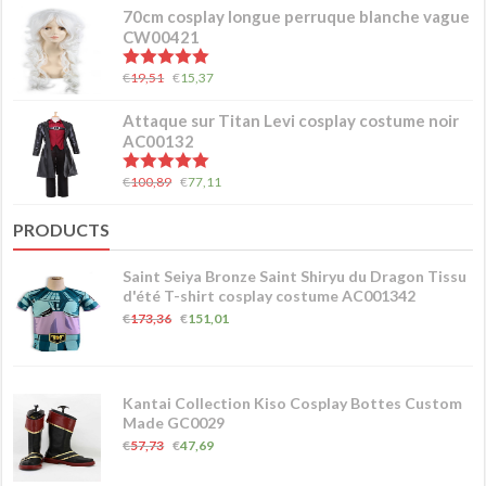
70cm cosplay longue perruque blanche vague
CW00421
5.00
sur 5
€
19,51
€
15,37
Attaque sur Titan Levi cosplay costume noir
AC00132
5.00
sur 5
€
100,89
€
77,11
PRODUCTS
Saint Seiya Bronze Saint Shiryu du Dragon Tissu
d'été T-shirt cosplay costume AC001342
€
173,36
€
151,01
Kantai Collection Kiso Cosplay Bottes Custom
Made GC0029
€
57,73
€
47,69