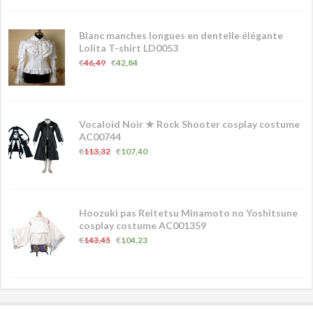
Blanc manches longues en dentelle élégante
Lolita T-shirt LD0053
€
46,49
€
42,84
Vocaloid Noir ★ Rock Shooter cosplay costume
AC00744
€
113,32
€
107,40
Hoozuki pas Reitetsu Minamoto no Yoshitsune
cosplay costume AC001359
€
143,45
€
104,23