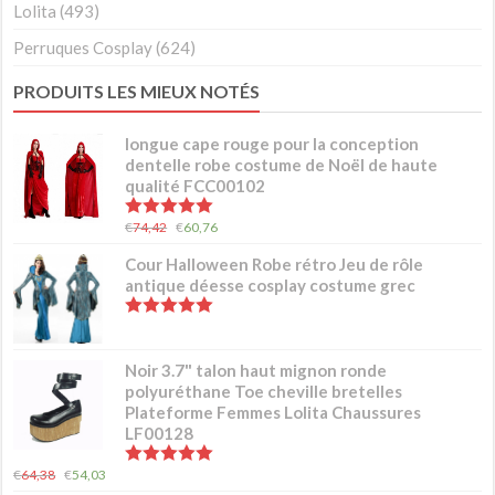
Lolita
(493)
Perruques Cosplay
(624)
PRODUITS LES MIEUX NOTÉS
longue cape rouge pour la conception
dentelle robe costume de Noël de haute
qualité FCC00102
5.00
sur 5
€
74,42
€
60,76
Cour Halloween Robe rétro Jeu de rôle
antique déesse cosplay costume grec
5.00
sur 5
Noir 3.7" talon haut mignon ronde
polyuréthane Toe cheville bretelles
Plateforme Femmes Lolita Chaussures
LF00128
5.00
sur 5
€
64,38
€
54,03