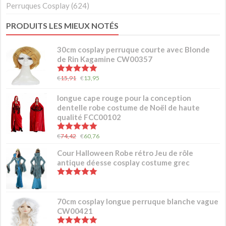
Perruques Cosplay
(624)
PRODUITS LES MIEUX NOTÉS
30cm cosplay perruque courte avec Blonde
de Rin Kagamine CW00357
5.00
sur 5
€
15,91
€
13,95
longue cape rouge pour la conception
dentelle robe costume de Noël de haute
qualité FCC00102
5.00
sur 5
€
74,42
€
60,76
Cour Halloween Robe rétro Jeu de rôle
antique déesse cosplay costume grec
5.00
sur 5
70cm cosplay longue perruque blanche vague
CW00421