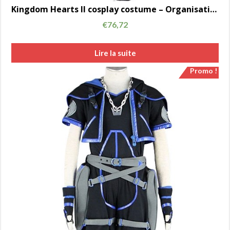
Kingdom Hearts II cosplay costume – Organisation XIII tenue AC00708
€
76,72
Lire la suite
Promo !