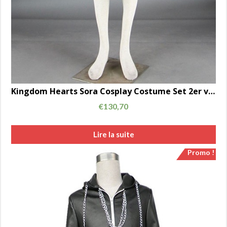
Kingdom Hearts Sora Cosplay Costume Set 2er version AC00713
€
130,70
Lire la suite
Promo !