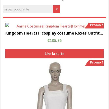
Promo !
Kingdom Hearts II cosplay costume Roxas Outfit 1ère version Set AC00711
€
105,36
Lire la suite
Promo !