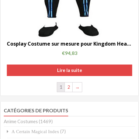
Cosplay Costume sur mesure pour Kingdom Hearts Mulan AC00720
€
94,83
Lire la suite
1
2
→
CATÉGORIES DE PRODUITS
Anime Costumes
(1469)
(7)
A Certain Magical Index