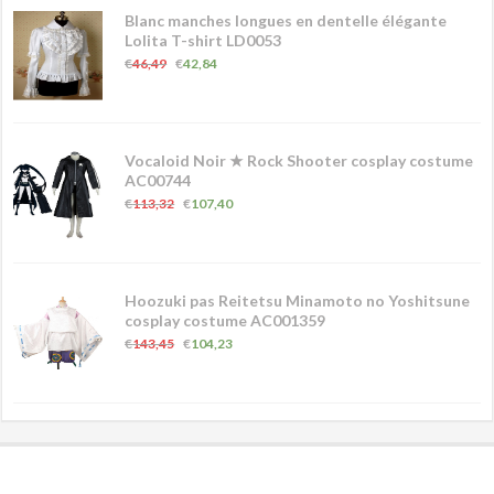
Blanc manches longues en dentelle élégante
Lolita T-shirt LD0053
€
46,49
€
42,84
Vocaloid Noir ★ Rock Shooter cosplay costume
AC00744
€
113,32
€
107,40
Hoozuki pas Reitetsu Minamoto no Yoshitsune
cosplay costume AC001359
€
143,45
€
104,23