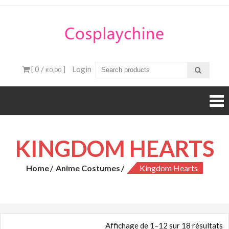
Skip
to
content
Cospla
C
Bou
[ 0 /
]
Login
€0,00
ligne
Anime
Cos
KINGDOM HEARTS
Home
Anime Costumes
Kingdom Hearts
Affichage de 1–12 sur 18 résultats