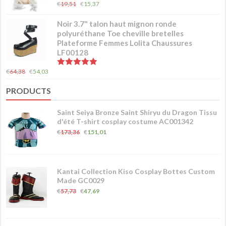
5.00
sur 5
€
19,51
€
15,37
Noir 3.7" talon haut mignon ronde
polyuréthane Toe cheville bretelles
Plateforme Femmes Lolita Chaussures
LF00128
5.00
sur 5
€
64,38
€
54,03
PRODUCTS
Saint Seiya Bronze Saint Shiryu du Dragon Tissu
d'été T-shirt cosplay costume AC001342
€
173,36
€
151,01
Kantai Collection Kiso Cosplay Bottes Custom
Made GC0029
€
57,73
€
47,69