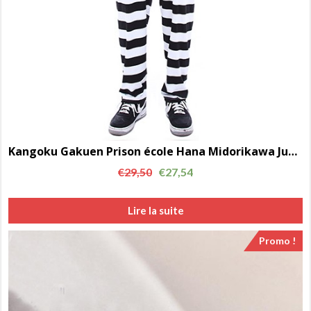
Kangoku Gakuen Prison école Hana Midorikawa Jumpsuit cosplay costume uniforme AC00903
€
29,50
€
27,54
Lire la suite
Promo !