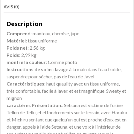
AVIS (0)
Deaign
AC00609
Description
Comprend
: manteau, chemise, jupe
Matériel
: tissu uniforme
Poids net
: 2,56 kg
Poids
: 2,99 kg
montré la couleur
: Comme photo
Instructions de soins
: lavage à la main dans l’eau froide,
suspendre pour sécher, pas de l’eau de Javel
Caractéristiques
: haut quaulity avec un tissu uniforme,
très confortable, facile à laver, et est magnifique, Sweety et
mignon
caractères Présentation
:. Setsuna est victime de l’usine
Tellun de Tellu, et effondrements sur le terrain, avec Haruka
et Michiru sentant que quelqu’un qui est proche d’eux est en
danger. appels à l’aide Setsuna, et une voix à l’intérieur de
ses ordres pour elle de se réveiller, ce qui provoque le