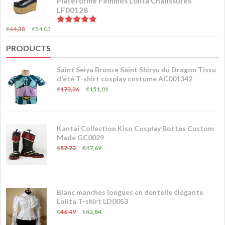
Plateforme Femmes Lolita Chaussures
LF00128
5.00
sur 5
€
64,38
€
54,03
PRODUCTS
Saint Seiya Bronze Saint Shiryu du Dragon Tissu
d'été T-shirt cosplay costume AC001342
€
173,36
€
151,01
Kantai Collection Kiso Cosplay Bottes Custom
Made GC0029
€
57,73
€
47,69
Blanc manches longues en dentelle élégante
Lolita T-shirt LD0053
€
46,49
€
42,84