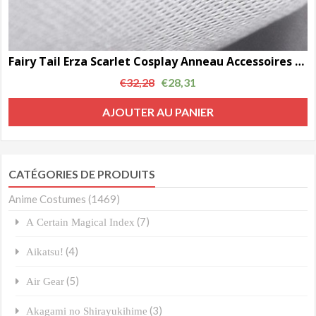
Fairy Tail Erza Scarlet Cosplay Anneau Accessoires AC0076
€
32,28
€
28,31
AJOUTER AU PANIER
CATÉGORIES DE PRODUITS
Anime Costumes
(1469)
(7)
A Certain Magical Index
(4)
Aikatsu!
(5)
Air Gear
(3)
Akagami no Shirayukihime