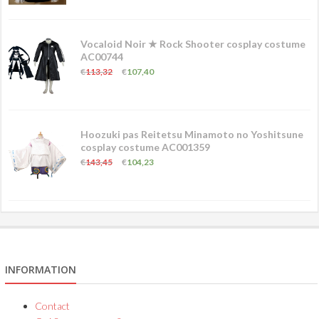
Vocaloid Noir ★ Rock Shooter cosplay costume
AC00744
€
113,32
€
107,40
Hoozuki pas Reitetsu Minamoto no Yoshitsune
cosplay costume AC001359
€
143,45
€
104,23
INFORMATION
Contact