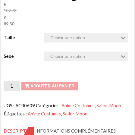
€
109,73
€
89,50
Taille
Sexe
quantité
AJOUTER AU PANIER
de
Sailor
UGS :
AC00609
Catégories :
Anime Costumes
,
Sailor Moon
Moon
Étiquettes :
Anime Costumes
,
Sailor Moon
Meiou
Setsuna
DESCRIPTION
INFORMATIONS COMPLÉMENTAIRES
Perfessional