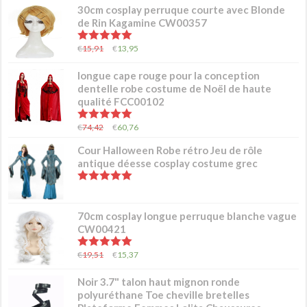
30cm cosplay perruque courte avec Blonde
de Rin Kagamine CW00357
5.00
sur 5
€
15,91
€
13,95
longue cape rouge pour la conception
dentelle robe costume de Noël de haute
qualité FCC00102
5.00
sur 5
€
74,42
€
60,76
Cour Halloween Robe rétro Jeu de rôle
antique déesse cosplay costume grec
5.00
sur 5
70cm cosplay longue perruque blanche vague
CW00421
5.00
sur 5
€
19,51
€
15,37
Noir 3.7" talon haut mignon ronde
polyuréthane Toe cheville bretelles