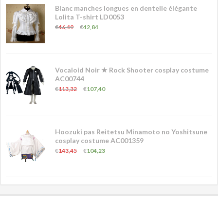
Blanc manches longues en dentelle élégante
Lolita T-shirt LD0053
€
46,49
€
42,84
Vocaloid Noir ★ Rock Shooter cosplay costume
AC00744
€
113,32
€
107,40
Hoozuki pas Reitetsu Minamoto no Yoshitsune
cosplay costume AC001359
€
143,45
€
104,23