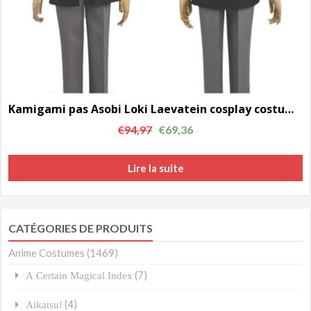
Kamigami pas Asobi Loki Laevatein cosplay costume d’été AC0099
€
94,97
€
69,36
Lire la suite
CATÉGORIES DE PRODUITS
Anime Costumes
(1469)
(7)
A Certain Magical Index
(4)
Aikatsu!