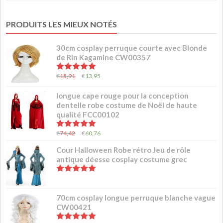
PRODUITS LES MIEUX NOTÉS
30cm cosplay perruque courte avec Blonde
de Rin Kagamine CW00357
5.00
sur 5
€
15,91
€
13,95
longue cape rouge pour la conception
dentelle robe costume de Noël de haute
qualité FCC00102
5.00
sur 5
€
74,42
€
60,76
Cour Halloween Robe rétro Jeu de rôle
antique déesse cosplay costume grec
5.00
sur 5
70cm cosplay longue perruque blanche vague
CW00421