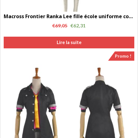
Macross Frontier Ranka Lee fille école uniforme cosplay costume AC00996
€
69,05
€
62,31
Lire la suite
Promo !