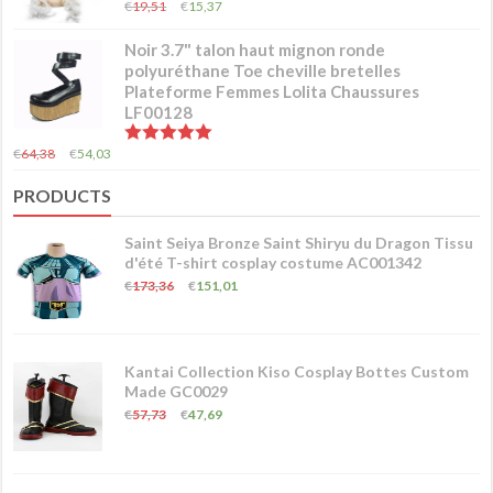
5.00
sur 5
€
19,51
€
15,37
Noir 3.7" talon haut mignon ronde
polyuréthane Toe cheville bretelles
Plateforme Femmes Lolita Chaussures
LF00128
5.00
sur 5
€
64,38
€
54,03
PRODUCTS
Saint Seiya Bronze Saint Shiryu du Dragon Tissu
d'été T-shirt cosplay costume AC001342
€
173,36
€
151,01
Kantai Collection Kiso Cosplay Bottes Custom
Made GC0029
€
57,73
€
47,69