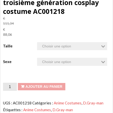
troisième génération cosplay
costume AC001218
€
111,34
€
88,06
Taille
Sexe
quantité
AJOUTER AU PANIER
de
D.Gray-
UGS :
AC001218
Catégories :
Anime Costumes
,
D.Gray-man
man
Étiquettes :
Anime Costumes
,
D.Gray-man