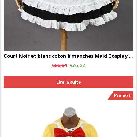
Court Noir et blanc coton à manches Maid Cosplay Costume LD00336
€
86,64
€
65,22
Lire la suite
Promo !