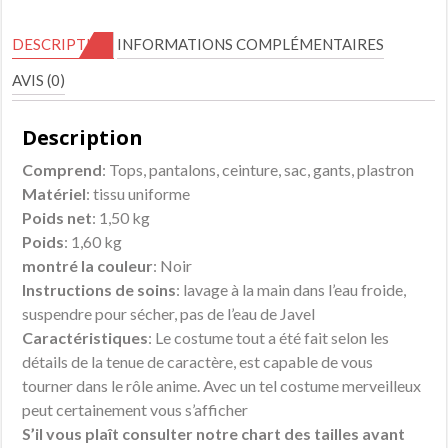
Allen
Walker
DESCRIPTION
INFORMATIONS COMPLÉMENTAIRES
troisième
AVIS (0)
génération
cosplay
Description
costume
AC001218
Comprend
: Tops, pantalons, ceinture, sac, gants, plastron
Matériel
: tissu uniforme
Poids net
: 1,50 kg
Poids
: 1,60 kg
montré la couleur
: Noir
Instructions de soins
: lavage à la main dans l’eau froide,
suspendre pour sécher, pas de l’eau de Javel
Caractéristiques
: Le costume tout a été fait selon les
détails de la tenue de caractère, est capable de vous
tourner dans le rôle anime. Avec un tel costume merveilleux
peut certainement vous s’afficher
S’il vous plaît consulter notre chart des tailles avant