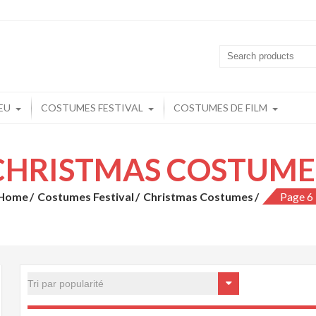
playchine.fr: Cosplay Boutique en lign
play Pas Cher
EU
COSTUMES FESTIVAL
COSTUMES DE FILM
CHRISTMAS COSTUME
Home
Costumes Festival
Christmas Costumes
Page 6