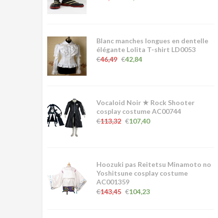
Blanc manches longues en dentelle
élégante Lolita T-shirt LD0053
€
46,49
€
42,84
Vocaloid Noir ★ Rock Shooter
cosplay costume AC00744
€
113,32
€
107,40
Hoozuki pas Reitetsu Minamoto no
Yoshitsune cosplay costume
AC001359
€
143,45
€
104,23