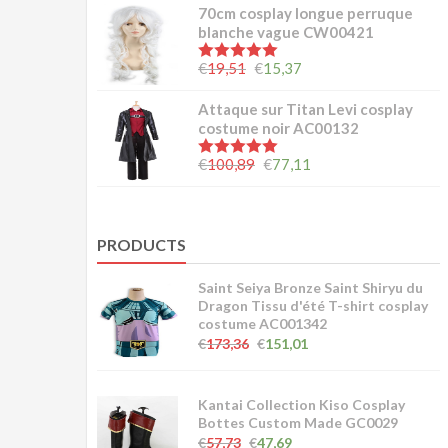
70cm cosplay longue perruque
blanche vague CW00421
5.00
sur 5
€
19,51
€
15,37
Attaque sur Titan Levi cosplay
costume noir AC00132
5.00
sur 5
€
100,89
€
77,11
PRODUCTS
Saint Seiya Bronze Saint Shiryu du
Dragon Tissu d'été T-shirt cosplay
costume AC001342
€
173,36
€
151,01
Kantai Collection Kiso Cosplay
Bottes Custom Made GC0029
€
57,73
€
47,69