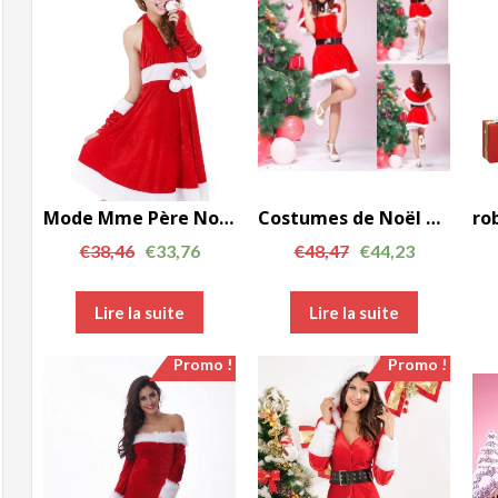
Mode Mme Père Noël Costume V-cou Halter robe de soirée FCC00124
Costumes de Noël de haute qualité pour les filles robe de soirée avec manteau rouge et FCC0044 chapeau
€
38,46
€
33,76
€
48,47
€
44,23
Lire la suite
Lire la suite
Promo !
Promo !