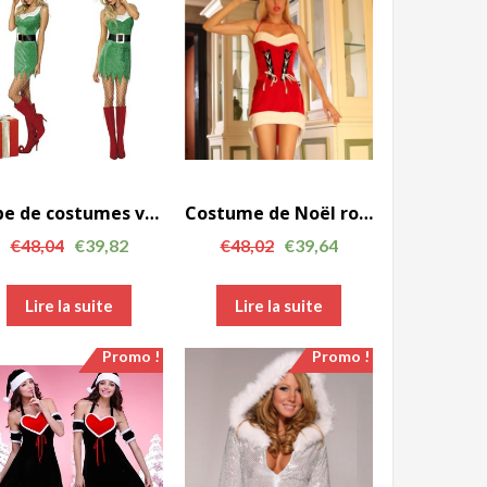
Note
robe de costumes vert de Noël pour les femmes avec FCC0067 ceinture noire
Costume de Noël rouge femmes Parti Halter robe Off épaule avec le chapeau FCC00118
€
48,04
€
39,82
€
48,02
€
39,64
Lire la suite
Lire la suite
Note
Promo !
Promo !
Note