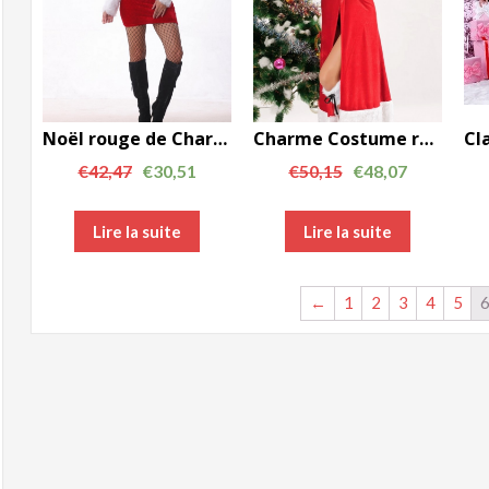
Noël rouge de Charme Les femmes Costume Slash Neck Party Dress FCC00119
Charme Costume rouge de Noël femme Cardigan à capuche Robe longue FCC00146
€
42,47
€
30,51
€
50,15
€
48,07
Lire la suite
Lire la suite
←
1
2
3
4
5