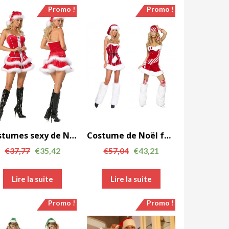
Promo !
Promo !
costumes sexy de Noël fête de Noël tissu robe rouge de FCC0090
Costume de Noël fahsion rouge épaule Off femmes robe de soirée avec de la fourrure FCC00129
€
37,77
€
35,42
€
57,04
€
43,21
Lire la suite
Lire la suite
Promo !
Promo !