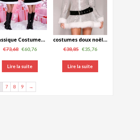
Note
Classique Costumes de Noël Noir Mme Claus Party Dress Perform Uniformes FCC0060
costumes doux noël argent robe à paillettes avec un chapeau un FCC0088 uniforme costume
Note
€
73,68
€
60,76
€
38,85
€
35,76
Lire la suite
Lire la suite
6
7
8
9
→