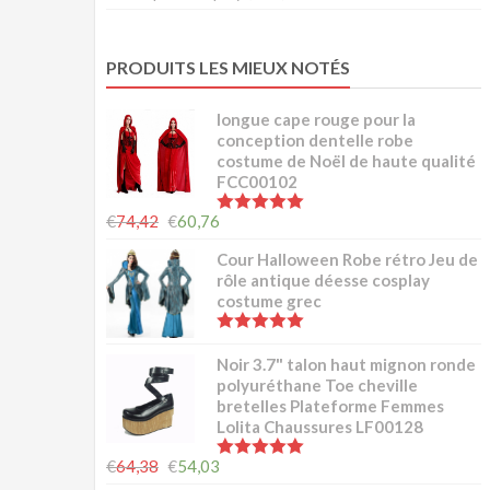
PRODUITS LES MIEUX NOTÉS
longue cape rouge pour la
conception dentelle robe
costume de Noël de haute qualité
FCC00102
5.00
sur 5
€
74,42
€
60,76
Cour Halloween Robe rétro Jeu de
rôle antique déesse cosplay
costume grec
5.00
sur 5
Noir 3.7" talon haut mignon ronde
polyuréthane Toe cheville
bretelles Plateforme Femmes
Lolita Chaussures LF00128
5.00
sur 5
€
64,38
€
54,03