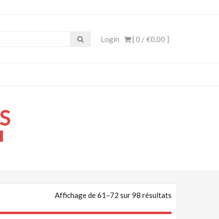
e, Cosplay Anime, Costume
Login
[ 0 /
€0,00
]
S
Affichage de 61–72 sur 98 résultats