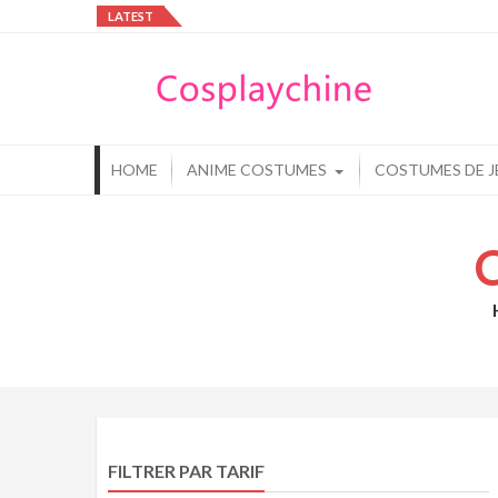
Skip
LATEST
to
Cos
content
Cos
HOME
ANIME COSTUMES
COSTUMES DE J
FILTRER PAR TARIF