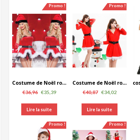
Promo !
Promo !
Costume de Noël rouge sexy femmes Brace robe de fourrure FCC00136
Costume de Noël rouge femmes robe de soirée avec capuche manches longues FCC00111 uniforme
€
36,96
€
35,39
€
40,87
€
34,02
Lire la suite
Lire la suite
Promo !
Promo !